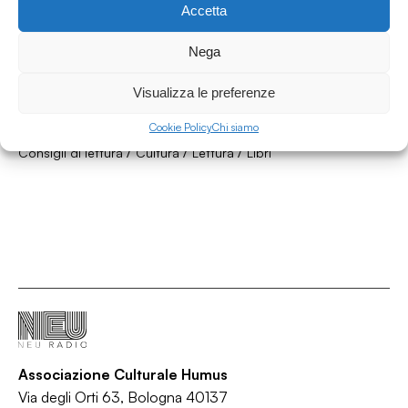
Accetta
Nega
27.06.2026
Il parnaso ambulante 25.06.26 w/ Nico
Visualizza le preferenze
Maldini - speciale estate
Cookie Policy
Chi siamo
Il Parnaso Ambulante
/
/
/
Consigli di lettura
Cultura
Lettura
Libri
Associazione Culturale Humus
Via degli Orti 63, Bologna 40137