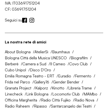
IVA: IT03691751204
CF: 03691751204
Seguici su
La nostra rete di amici
About Bologna
AtelierSì
Baumhaus
Bologna Città della Musica UNESCO
Biografilm
Berberè
Camera a Sud
Il Cameo
Covo Club
Cubo Unipol
Disco D'Oro
Emilia Romagna Teatro - ERT
Euradio
Fermento
Frida nel Parco
Gallery16
Gender Bender
Granata Project
Kalporz
Kinotto
Libreria Trame
Linecheck
Link Bologna
Locomotiv Club
MAMbo
Officina Margherita
Radio Città Fujiko
Radio Nova
Radio Raheem
Ripasso
Santarcangelo dei Teatri