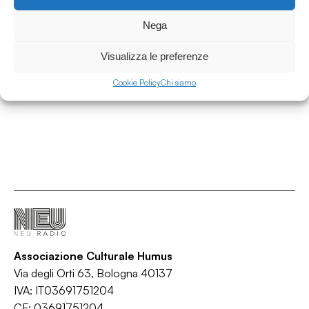
27.06.2026
Nega
Il parnaso ambulante 25.06.26 w/ Nico
Maldini - speciale estate
Visualizza le preferenze
Il Parnaso Ambulante
Cookie Policy
Chi siamo
/
/
/
Consigli di lettura
Cultura
Lettura
Libri
Associazione Culturale Humus
Via degli Orti 63, Bologna 40137
IVA: IT03691751204
CF: 03691751204