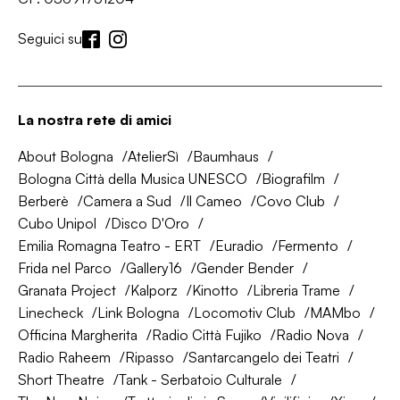
Seguici su
La nostra rete di amici
About Bologna
AtelierSì
Baumhaus
Bologna Città della Musica UNESCO
Biografilm
Berberè
Camera a Sud
Il Cameo
Covo Club
Cubo Unipol
Disco D'Oro
Emilia Romagna Teatro - ERT
Euradio
Fermento
Frida nel Parco
Gallery16
Gender Bender
Granata Project
Kalporz
Kinotto
Libreria Trame
Linecheck
Link Bologna
Locomotiv Club
MAMbo
Officina Margherita
Radio Città Fujiko
Radio Nova
Radio Raheem
Ripasso
Santarcangelo dei Teatri
Short Theatre
Tank - Serbatoio Culturale