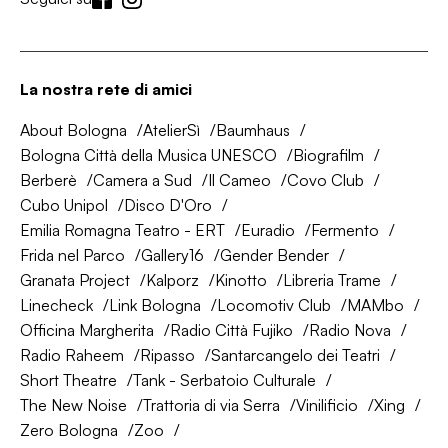
La nostra rete di amici
About Bologna
AtelierSì
Baumhaus
Bologna Città della Musica UNESCO
Biografilm
Berberè
Camera a Sud
Il Cameo
Covo Club
Cubo Unipol
Disco D'Oro
Emilia Romagna Teatro - ERT
Euradio
Fermento
Frida nel Parco
Gallery16
Gender Bender
Granata Project
Kalporz
Kinotto
Libreria Trame
Linecheck
Link Bologna
Locomotiv Club
MAMbo
Officina Margherita
Radio Città Fujiko
Radio Nova
Radio Raheem
Ripasso
Santarcangelo dei Teatri
Short Theatre
Tank - Serbatoio Culturale
The New Noise
Trattoria di via Serra
Vinilificio
Xing
Zero Bologna
Zoo