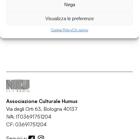
Nega
Interviste
/
/
Corso
Intervista
Teatro
Visualizza le preferenze
Cookie Policy
Chi siamo
Associazione Culturale Humus
Via degli Orti 63, Bologna 40137
IVA: IT03691751204
CF: 03691751204
Seguici su