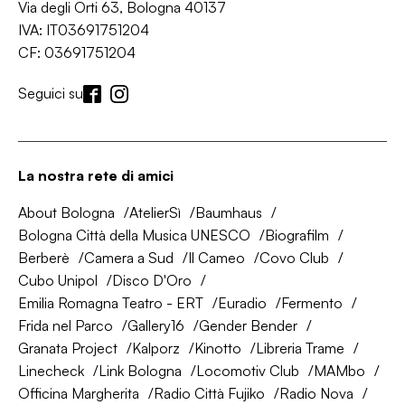
Via degli Orti 63, Bologna 40137
IVA: IT03691751204
CF: 03691751204
Seguici su
La nostra rete di amici
About Bologna
AtelierSì
Baumhaus
Bologna Città della Musica UNESCO
Biografilm
Berberè
Camera a Sud
Il Cameo
Covo Club
Cubo Unipol
Disco D'Oro
Emilia Romagna Teatro - ERT
Euradio
Fermento
Frida nel Parco
Gallery16
Gender Bender
Granata Project
Kalporz
Kinotto
Libreria Trame
Linecheck
Link Bologna
Locomotiv Club
MAMbo
Officina Margherita
Radio Città Fujiko
Radio Nova