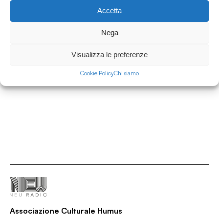
Accetta
14.02.2024
International Radio Day Mix w/ Laurent
Nega
Fintoni
More Mixes
Visualizza le preferenze
/
/
/
Beats (Hip Hop)
Hip Hop
House
Jazz
Cookie Policy
Chi siamo
Associazione Culturale Humus