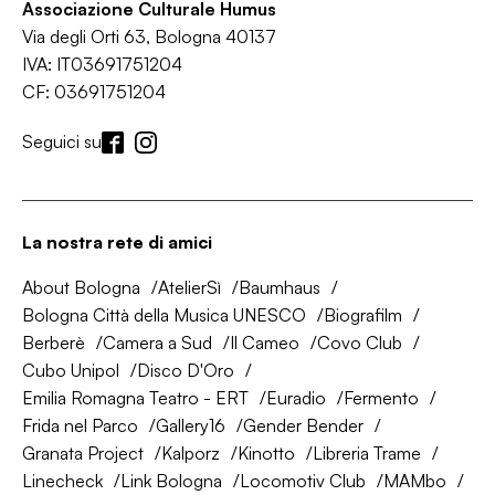
Associazione Culturale Humus
Via degli Orti 63, Bologna 40137
IVA: IT03691751204
CF: 03691751204
Seguici su
La nostra rete di amici
About Bologna
AtelierSì
Baumhaus
Bologna Città della Musica UNESCO
Biografilm
Berberè
Camera a Sud
Il Cameo
Covo Club
Cubo Unipol
Disco D'Oro
Emilia Romagna Teatro - ERT
Euradio
Fermento
Frida nel Parco
Gallery16
Gender Bender
Granata Project
Kalporz
Kinotto
Libreria Trame
Linecheck
Link Bologna
Locomotiv Club
MAMbo