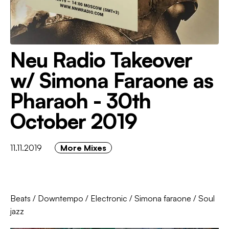
Neu Radio Takeover
w/ Simona Faraone as
Pharaoh - 30th
October 2019
11.11.2019
More Mixes
Beats
/
Downtempo
/
Electronic
/
Simona faraone
/
Soul
jazz