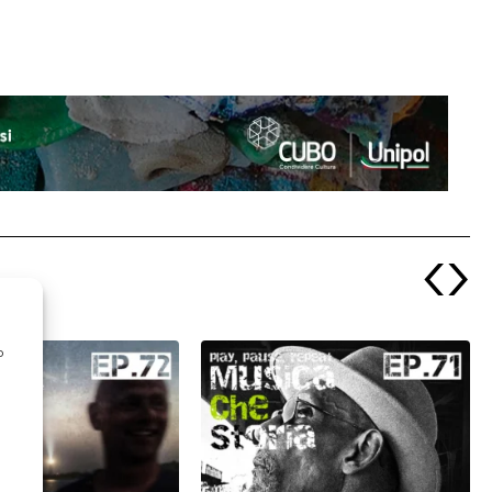
‹
›
o