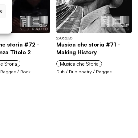
ze
23.03.2026
he storia #72 -
Musica che storia #71 -
nza Titolo 2
Making History
e Storia
Musica che Storia
/
/
/
/
Reggae
Rock
Dub
Dub poetry
Reggae