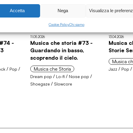
Accetta
Nega
Visualizza le preferen
Cookie Policy
Chi siamo
11.05.2026
13.04.2026
 #74 -
Musica che storia #73 -
Musica c
 3
Guardando in basso,
Storie Se
scoprendo il cielo.
Musica ch
/
/
Musica che Storia
/
ock
Pop
Jazz
Pop
/
/
/
Dream pop
Lo-fi
Noise pop
/
Shoegaze
Slowcore