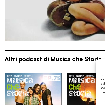
Altri podcast di
Musica che Storia
Per
acc
ela
acc
fun
Gest