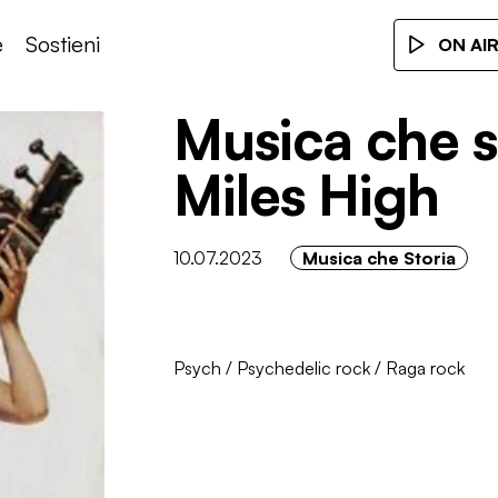
e
Sostieni
ON AI
Musica che s
Miles High
10.07.2023
Musica che Storia
Psych
/
Psychedelic rock
/
Raga rock