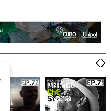
‹
›
o