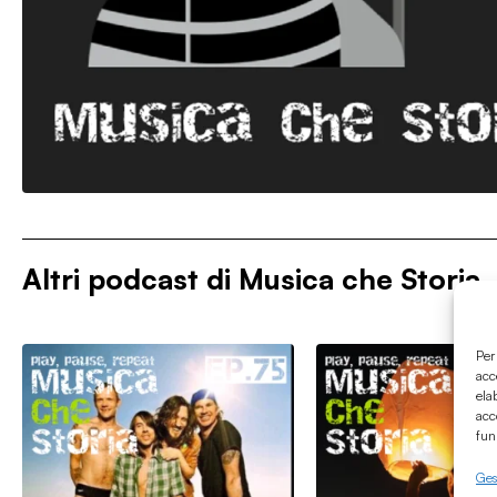
Altri podcast di
Musica che Storia
Per
acc
ela
acc
fun
Gest