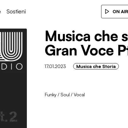
e
Sostieni
ON AI
Musica che s
Gran Voce P
17.01.2023
Musica che Storia
Funky
/
Soul
/
Vocal