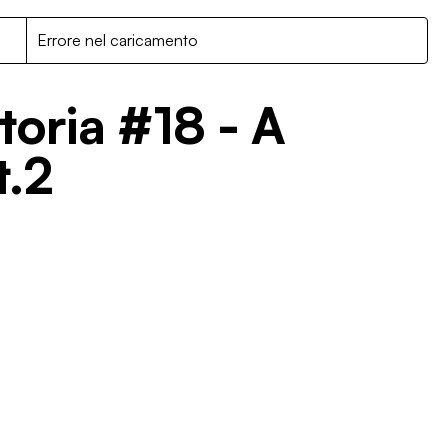
R
Errore nel caricamento
toria #18 - A
t.2