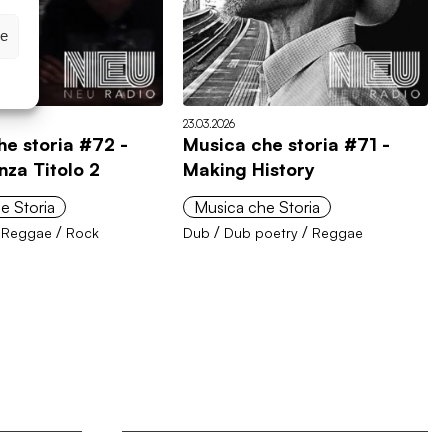
ze
23.03.2026
he storia #72 -
Musica che storia #71 -
nza Titolo 2
Making History
e Storia
Musica che Storia
/
/
/
/
Reggae
Rock
Dub
Dub poetry
Reggae