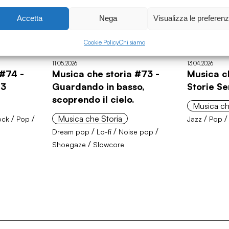
Accetta
Nega
Visualizza le preferen
Cookie Policy
Chi siamo
11.05.2026
13.04.2026
 #74 -
Musica che storia #73 -
Musica c
 3
Guardando in basso,
Storie Se
scoprendo il cielo.
Musica ch
/
/
Musica che Storia
/
ock
Pop
Jazz
Pop
/
/
/
Dream pop
Lo-fi
Noise pop
/
Shoegaze
Slowcore