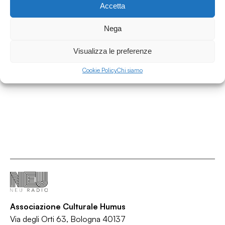
Accetta
Nega
13.07.2026
Musica che storia #75 - So fucking what
Visualizza le preferenze
Musica che Storia
Cookie Policy
Chi siamo
/
/
/
Alternative
Alternative rock
Funk rock
Rock
Associazione Culturale Humus
Via degli Orti 63, Bologna 40137