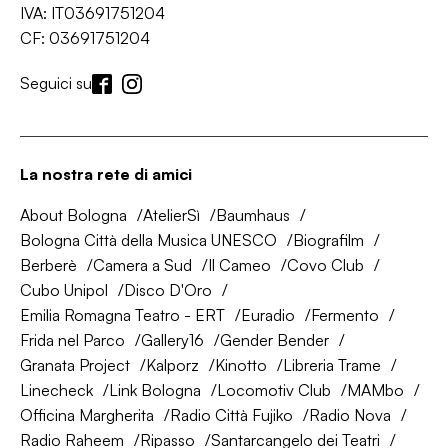
IVA: IT03691751204
CF: 03691751204
Seguici su
La nostra rete di amici
About Bologna
AtelierSì
Baumhaus
Bologna Città della Musica UNESCO
Biografilm
Berberè
Camera a Sud
Il Cameo
Covo Club
Cubo Unipol
Disco D'Oro
Emilia Romagna Teatro - ERT
Euradio
Fermento
Frida nel Parco
Gallery16
Gender Bender
Granata Project
Kalporz
Kinotto
Libreria Trame
Linecheck
Link Bologna
Locomotiv Club
MAMbo
Officina Margherita
Radio Città Fujiko
Radio Nova
Radio Raheem
Ripasso
Santarcangelo dei Teatri