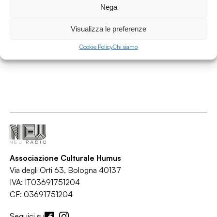
Nega
Interviste
/
/
Corso
Intervista
Teatro
Visualizza le preferenze
Cookie Policy
Chi siamo
Associazione Culturale Humus
Via degli Orti 63, Bologna 40137
IVA: IT03691751204
CF: 03691751204
Seguici su