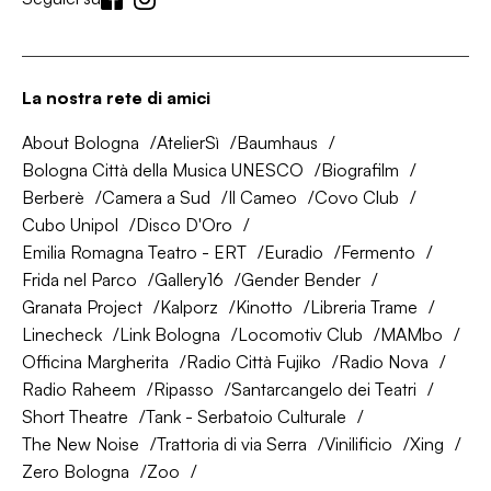
La nostra rete di amici
About Bologna
AtelierSì
Baumhaus
Bologna Città della Musica UNESCO
Biografilm
Berberè
Camera a Sud
Il Cameo
Covo Club
Cubo Unipol
Disco D'Oro
Emilia Romagna Teatro - ERT
Euradio
Fermento
Frida nel Parco
Gallery16
Gender Bender
Granata Project
Kalporz
Kinotto
Libreria Trame
Linecheck
Link Bologna
Locomotiv Club
MAMbo
Officina Margherita
Radio Città Fujiko
Radio Nova
Radio Raheem
Ripasso
Santarcangelo dei Teatri
Short Theatre
Tank - Serbatoio Culturale
The New Noise
Trattoria di via Serra
Vinilificio
Xing
Zero Bologna
Zoo