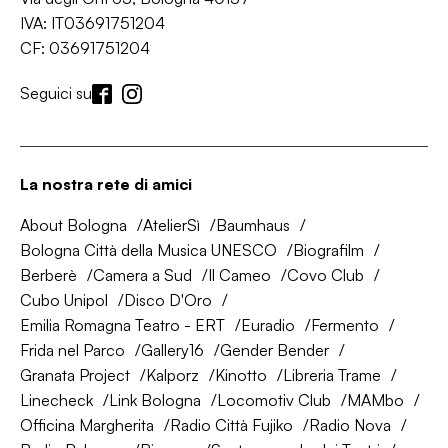
IVA: IT03691751204
CF: 03691751204
Seguici su
La nostra rete di amici
About Bologna
AtelierSì
Baumhaus
Bologna Città della Musica UNESCO
Biografilm
Berberè
Camera a Sud
Il Cameo
Covo Club
Cubo Unipol
Disco D'Oro
Emilia Romagna Teatro - ERT
Euradio
Fermento
Frida nel Parco
Gallery16
Gender Bender
Granata Project
Kalporz
Kinotto
Libreria Trame
Linecheck
Link Bologna
Locomotiv Club
MAMbo
Officina Margherita
Radio Città Fujiko
Radio Nova