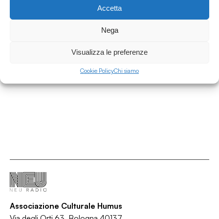
Accetta
19.04.2021
Nega
Interneu w/ Il Campo Innocente per Globe
Theatre occupato
Visualizza le preferenze
Anticorpi Culturali
Cookie Policy
Chi siamo
/
/
/
/
Covid-19
Cultura
Interview
MANIFESTATION
Spettacoli
Associazione Culturale Humus
Via degli Orti 63, Bologna 40137