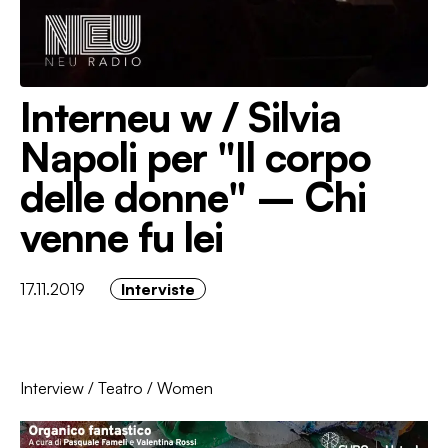
Interneu w / Silvia
Napoli per "Il corpo
delle donne" – Chi
venne fu lei
17.11.2019
Interviste
Interview
/
Teatro
/
Women