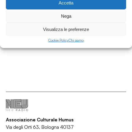
Accetta
31.07.2026
Intervista a Claudia Castellucci per il Corso
Nega
d'Alta Formazione Societas
Visualizza le preferenze
Interviste
/
/
Cookie Policy
Chi siamo
Corso
Intervista
Teatro
Associazione Culturale Humus
Via degli Orti 63, Bologna 40137