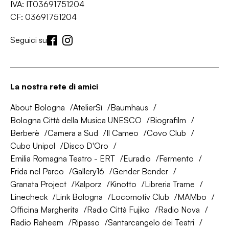
IVA: IT03691751204
CF: 03691751204
Seguici su
La nostra rete di amici
About Bologna
AtelierSì
Baumhaus
Bologna Città della Musica UNESCO
Biografilm
Berberè
Camera a Sud
Il Cameo
Covo Club
Cubo Unipol
Disco D'Oro
Emilia Romagna Teatro - ERT
Euradio
Fermento
Frida nel Parco
Gallery16
Gender Bender
Granata Project
Kalporz
Kinotto
Libreria Trame
Linecheck
Link Bologna
Locomotiv Club
MAMbo
Officina Margherita
Radio Città Fujiko
Radio Nova
Radio Raheem
Ripasso
Santarcangelo dei Teatri