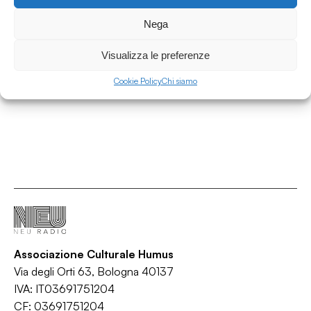
Intervista a Claudia Castellucci per il Corso
d'Alta Formazione Societas
Nega
Interviste
Visualizza le preferenze
/
/
Corso
Intervista
Teatro
Cookie Policy
Chi siamo
Associazione Culturale Humus
Via degli Orti 63, Bologna 40137
IVA: IT03691751204
CF: 03691751204