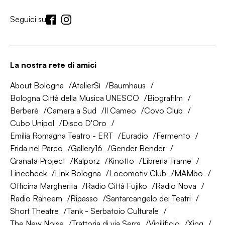
Seguici su
La nostra rete di amici
About Bologna
AtelierSì
Baumhaus
Bologna Città della Musica UNESCO
Biografilm
Berberè
Camera a Sud
Il Cameo
Covo Club
Cubo Unipol
Disco D'Oro
Emilia Romagna Teatro - ERT
Euradio
Fermento
Frida nel Parco
Gallery16
Gender Bender
Granata Project
Kalporz
Kinotto
Libreria Trame
Linecheck
Link Bologna
Locomotiv Club
MAMbo
Officina Margherita
Radio Città Fujiko
Radio Nova
Radio Raheem
Ripasso
Santarcangelo dei Teatri
Short Theatre
Tank - Serbatoio Culturale
The New Noise
Trattoria di via Serra
Vinilificio
Xing