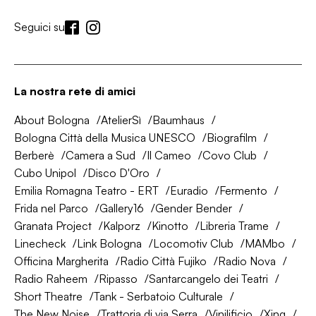
Seguici su
La nostra rete di amici
About Bologna
AtelierSì
Baumhaus
Bologna Città della Musica UNESCO
Biografilm
Berberè
Camera a Sud
Il Cameo
Covo Club
Cubo Unipol
Disco D'Oro
Emilia Romagna Teatro - ERT
Euradio
Fermento
Frida nel Parco
Gallery16
Gender Bender
Granata Project
Kalporz
Kinotto
Libreria Trame
Linecheck
Link Bologna
Locomotiv Club
MAMbo
Officina Margherita
Radio Città Fujiko
Radio Nova
Radio Raheem
Ripasso
Santarcangelo dei Teatri
Short Theatre
Tank - Serbatoio Culturale
The New Noise
Trattoria di via Serra
Vinilificio
Xing