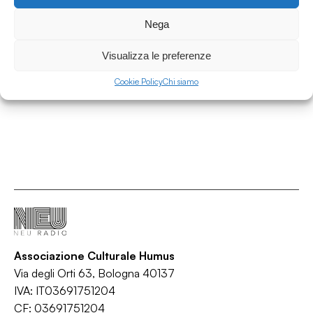
Intervista a Claudia Castellucci per il Corso
d'Alta Formazione Societas
Nega
Interviste
Visualizza le preferenze
/
/
Corso
Intervista
Teatro
Cookie Policy
Chi siamo
Associazione Culturale Humus
Via degli Orti 63, Bologna 40137
IVA: IT03691751204
CF: 03691751204