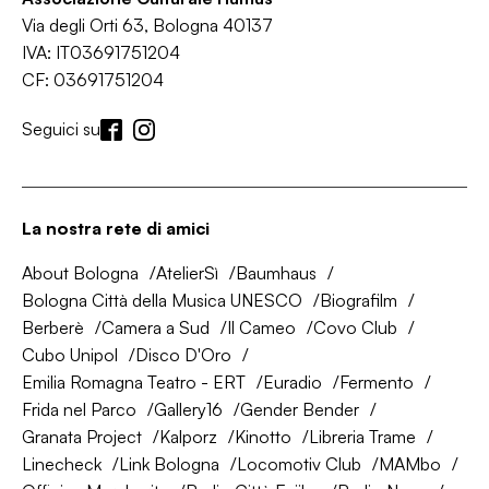
Via degli Orti 63, Bologna 40137
IVA: IT03691751204
CF: 03691751204
Seguici su
La nostra rete di amici
About Bologna
AtelierSì
Baumhaus
Bologna Città della Musica UNESCO
Biografilm
Berberè
Camera a Sud
Il Cameo
Covo Club
Cubo Unipol
Disco D'Oro
Emilia Romagna Teatro - ERT
Euradio
Fermento
Frida nel Parco
Gallery16
Gender Bender
Granata Project
Kalporz
Kinotto
Libreria Trame
Linecheck
Link Bologna
Locomotiv Club
MAMbo