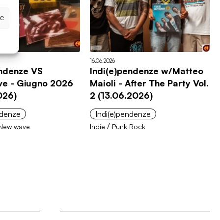
ze
16.06.2026
endenze VS
Indi(e)pendenze w/Matteo
e - Giugno 2026
Maioli - After The Party Vol.
026)
2 (13.06.2026)
ndenze
Indi(e)pendenze
/
New wave
Indie
Punk Rock