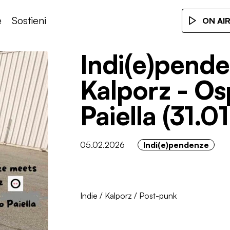
e
Sostieni
ON AI
Indi(e)pend
Kalporz - Os
Paiella (31.0
05.02.2026
Indi(e)pendenze
Indie
/
Kalporz
/
Post-punk