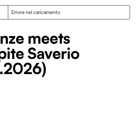
R
Errore nel caricamento
enze meets
pite Saverio
1.2026)