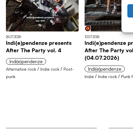
26.07.2026
10.07.2026
Indi(e)pendenze presents
Indi(e)pendenze p
After The Party vol. 4
After The Party vol
(04.07.2026)
Indi(e)pendenze
/
/
Indi(e)pendenze
Alternative rock
Indie rock
Post-
/
/
punk
Indie
Indie rock
Punk 