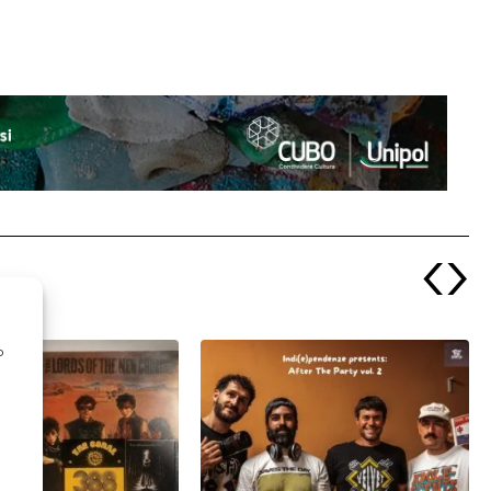
‹
›
o