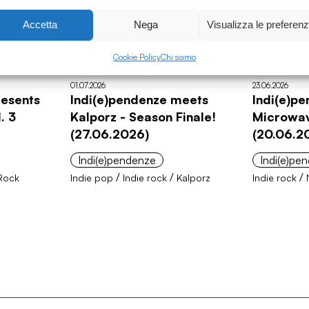
Accetta
Nega
Visualizza le preferen
Cookie Policy
Chi siamo
01.07.2026
23.06.2026
resents
Indi(e)pendenze meets
Indi(e)p
. 3
Kalporz - Season Finale!
Microwav
(27.06.2026)
(20.06.2
Indi(e)pendenze
Indi(e)pe
/
/
/
Rock
Indie pop
Indie rock
Kalporz
Indie rock