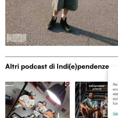
Altri podcast di
Indi(e)pendenze
Per
acc
ela
acc
fun
Gest