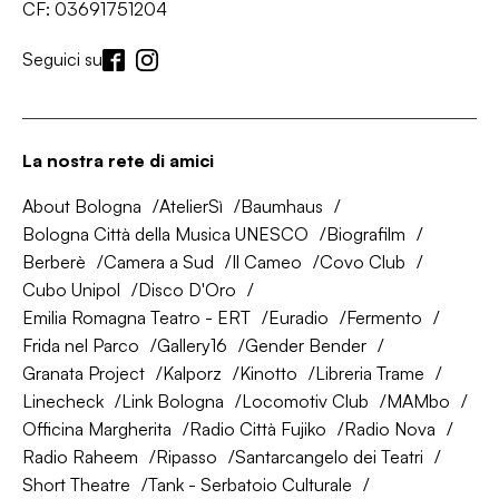
CF: 03691751204
Seguici su
La nostra rete di amici
About Bologna
AtelierSì
Baumhaus
Bologna Città della Musica UNESCO
Biografilm
Berberè
Camera a Sud
Il Cameo
Covo Club
Cubo Unipol
Disco D'Oro
Emilia Romagna Teatro - ERT
Euradio
Fermento
Frida nel Parco
Gallery16
Gender Bender
Granata Project
Kalporz
Kinotto
Libreria Trame
Linecheck
Link Bologna
Locomotiv Club
MAMbo
Officina Margherita
Radio Città Fujiko
Radio Nova
Radio Raheem
Ripasso
Santarcangelo dei Teatri
Short Theatre
Tank - Serbatoio Culturale