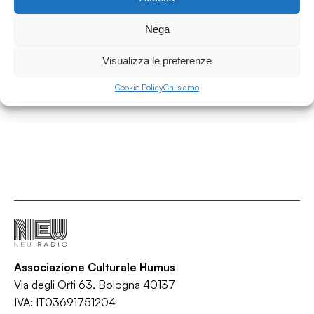
26.07.2026
Nega
Indi(e)pendenze presents After The Party vol.
4
Visualizza le preferenze
Indi(e)pendenze
Cookie Policy
Chi siamo
/
/
Alternative rock
Indie rock
Post-punk
Associazione Culturale Humus
Via degli Orti 63, Bologna 40137
IVA: IT03691751204