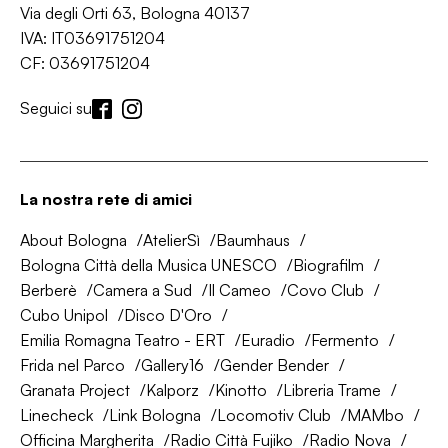
Via degli Orti 63, Bologna 40137
IVA: IT03691751204
CF: 03691751204
Seguici su
La nostra rete di amici
About Bologna
AtelierSì
Baumhaus
Bologna Città della Musica UNESCO
Biografilm
Berberè
Camera a Sud
Il Cameo
Covo Club
Cubo Unipol
Disco D'Oro
Emilia Romagna Teatro - ERT
Euradio
Fermento
Frida nel Parco
Gallery16
Gender Bender
Granata Project
Kalporz
Kinotto
Libreria Trame
Linecheck
Link Bologna
Locomotiv Club
MAMbo
Officina Margherita
Radio Città Fujiko
Radio Nova