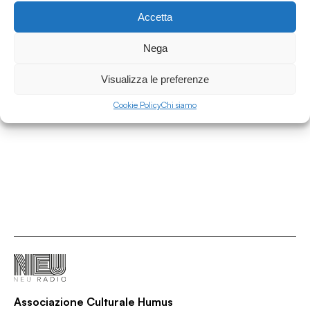
Accetta
21.07.2026
Nega
Il posto delle fragole #133 - "Toy Story 5" e
la Pixar
Visualizza le preferenze
Il Posto delle Fragole
Cookie Policy
Chi siamo
/
/
/
Cinema
Critica cine
Cultura
Film
Associazione Culturale Humus