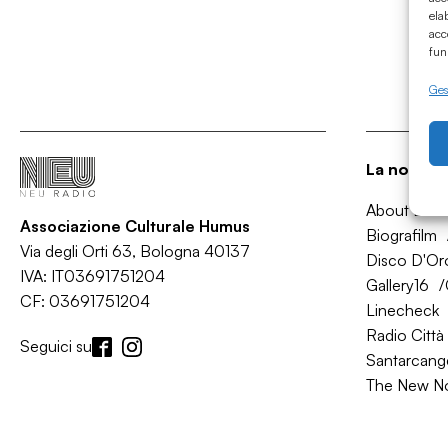
ela
acc
fun
Gest
La nostra 
About Bol
Associazione Culturale Humus
Biografilm
Via degli Orti 63, Bologna 40137
Disco D'Or
IVA: IT03691751204
Gallery16
CF: 03691751204
Linecheck
Radio Città 
Seguici su
Santarcange
The New N