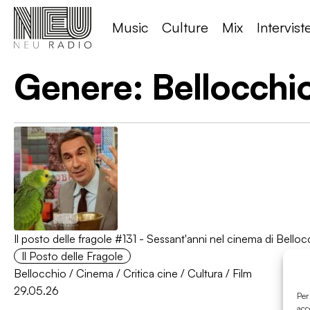
Music
Culture
Mix
Intervist
Genere:
Bellocchi
Il posto delle fragole #131 - Sessant'anni nel cinema di Belloc
Il Posto delle Fragole
Bellocchio
/
Cinema
/
Critica cine
/
Cultura
/
Film
29.05.26
Per
acc