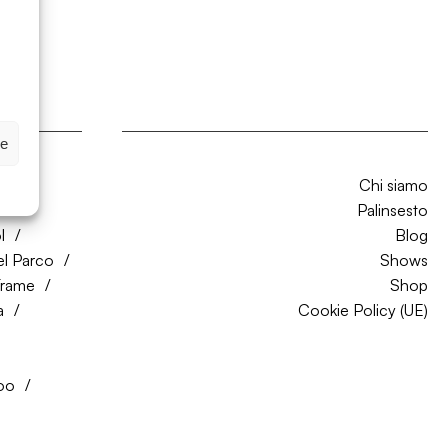
ze
Chi siamo
CO
Palinsesto
l
Blog
el Parco
Shows
Trame
Shop
a
Cookie Policy (UE)
oo