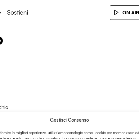
e
Sostieni
ON AI
o
chio
Gestisci Consenso
 fornire le migliori esperienze, utilizziamo tecnologie come i cookie per memorizzare e/
edere alle informazioni del dispositivo. Il consenso a queste tecnologie ci permetterà di