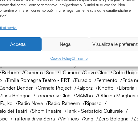
borare dati come il comportamento di navigazione o ID unici su questo sito. Non
onsentire o ritirare il consenso può influire negativamente su alcune caratteristiche e
zioni.
isci servizi
Accetta
Nega
Visualizza le preferen
rete di amici
Cookie Policy
Chi siamo
ogna
AtelierSì
Baumhaus
Bologna Città della Musica UNES
Berberè
Camera a Sud
Il Cameo
Covo Club
Cubo Unipo
o
Emilia Romagna Teatro - ERT
Euradio
Fermento
Frida n
Gender Bender
Granata Project
Kalporz
Kinotto
Libreria 
Link Bologna
Locomotiv Club
MAMbo
Officina Margherit
Fujiko
Radio Nova
Radio Raheem
Ripasso
lo dei Teatri
Short Theatre
Tank - Serbatoio Culturale
oise
Trattoria di via Serra
Vinilificio
Xing
Zero Bologna
Z