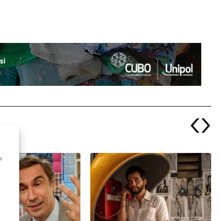
‹
›
o