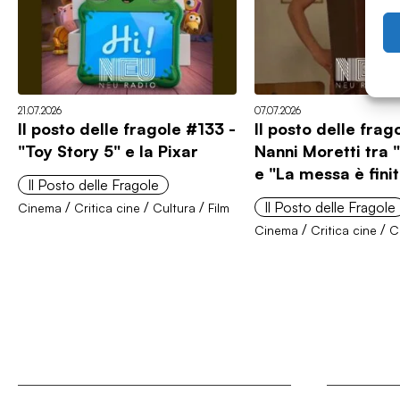
21.07.2026
07.07.2026
Il posto delle fragole #133 -
Il posto delle frag
"Toy Story 5" e la Pixar
Nanni Moretti tra 
e "La messa è fini
Il Posto delle Fragole
/
/
/
Il Posto delle Fragole
Cinema
Critica cine
Cultura
Film
/
/
Cinema
Critica cine
C