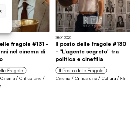
ze
28.04.2026
delle fragole #131 -
Il posto delle fragole #130
nni nel cinema di
- "L'agente segreto" tra
io
politica e cinefilia
elle Fragole
Il Posto delle Fragole
/
/
/
/
/
/
Cinema
Critica cine
Cinema
Critica cine
Cultura
Film
m