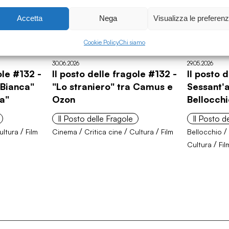
Accetta
Nega
Visualizza le preferen
Cookie Policy
Chi siamo
30.06.2026
29.05.2026
ole #132 -
Il posto delle fragole #132 -
Il posto 
"Bianca"
"Lo straniero" tra Camus e
Sessant'a
ta"
Ozon
Bellocch
Il Posto delle Fragole
Il Posto d
/
/
/
/
ultura
Film
Cinema
Critica cine
Cultura
Film
Bellocchio
/
Cultura
Fil