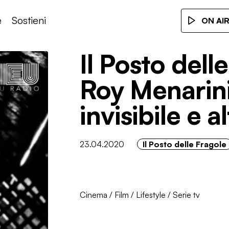
e
Sostieni
ON AI
Il Posto del
Roy Menarini
invisibile e a
23.04.2020
Il Posto delle Fragole
Cinema
/
Film
/
Lifestyle
/
Serie tv