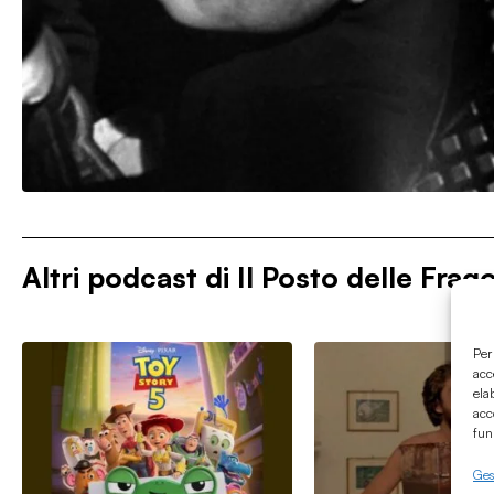
Altri podcast di
Il Posto delle Frag
Per
acc
ela
acc
fun
Gest