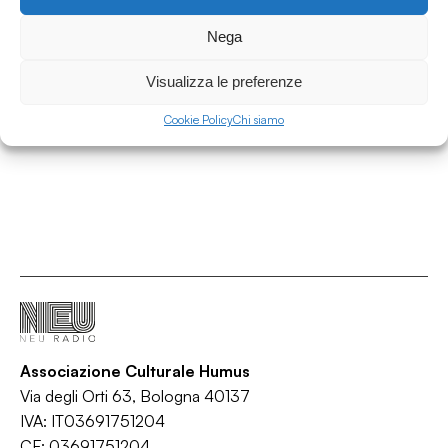
27.06.2026
Nega
Il parnaso ambulante 25.06.26 w/ Nico
Maldini - speciale estate
Visualizza le preferenze
Il Parnaso Ambulante
Cookie Policy
Chi siamo
/
/
/
Consigli di lettura
Cultura
Lettura
Libri
Associazione Culturale Humus
Via degli Orti 63, Bologna 40137
IVA: IT03691751204
CF: 03691751204