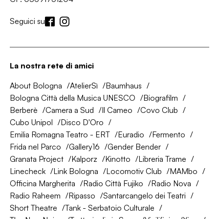
Seguici su
La nostra rete di amici
About Bologna
AtelierSì
Baumhaus
Bologna Città della Musica UNESCO
Biografilm
Berberè
Camera a Sud
Il Cameo
Covo Club
Cubo Unipol
Disco D'Oro
Emilia Romagna Teatro - ERT
Euradio
Fermento
Frida nel Parco
Gallery16
Gender Bender
Granata Project
Kalporz
Kinotto
Libreria Trame
Linecheck
Link Bologna
Locomotiv Club
MAMbo
Officina Margherita
Radio Città Fujiko
Radio Nova
Radio Raheem
Ripasso
Santarcangelo dei Teatri
Short Theatre
Tank - Serbatoio Culturale