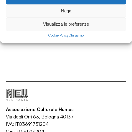
27.06.2026
Nega
Il parnaso ambulante 25.06.26 w/ Nico
Maldini - speciale estate
Visualizza le preferenze
Il Parnaso Ambulante
Cookie Policy
Chi siamo
/
/
/
Consigli di lettura
Cultura
Lettura
Libri
Associazione Culturale Humus
Via degli Orti 63, Bologna 40137
IVA: IT03691751204
CF: 03691751204