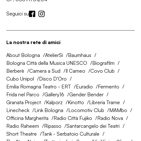
Seguici su
La nostra rete di amici
About Bologna
AtelierSì
Baumhaus
Bologna Città della Musica UNESCO
Biografilm
Berberè
Camera a Sud
Il Cameo
Covo Club
Cubo Unipol
Disco D'Oro
Emilia Romagna Teatro - ERT
Euradio
Fermento
Frida nel Parco
Gallery16
Gender Bender
Granata Project
Kalporz
Kinotto
Libreria Trame
Linecheck
Link Bologna
Locomotiv Club
MAMbo
Officina Margherita
Radio Città Fujiko
Radio Nova
Radio Raheem
Ripasso
Santarcangelo dei Teatri
Short Theatre
Tank - Serbatoio Culturale