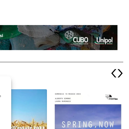
‹
›
o