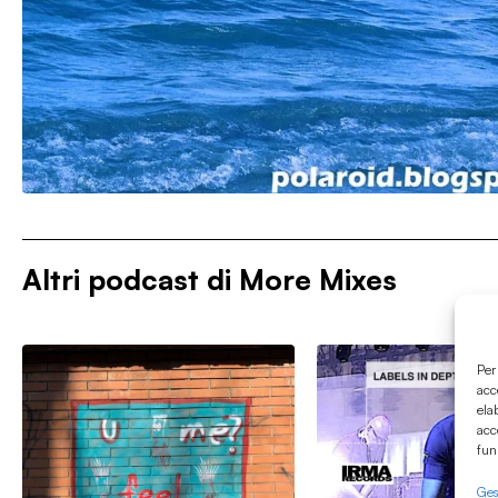
Altri podcast di
More Mixes
Per
acc
ela
acc
fun
Gest