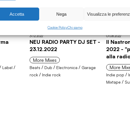
Accetta
Nega
Visualizza le preferen
Cookie Policy
Chi siamo
31.12.2022
01.08.2022
Irma
NEU RADIO PARTY DJ SET -
Il Nastro
23.12.2022
2022 - "p
alla rad
More Mixes
/
/
/
/
/
More Mix
Label
Beats
Dub
Electronica
Garage
/
/
rock
Indie rock
Indie pop
/
Mixtape
Su