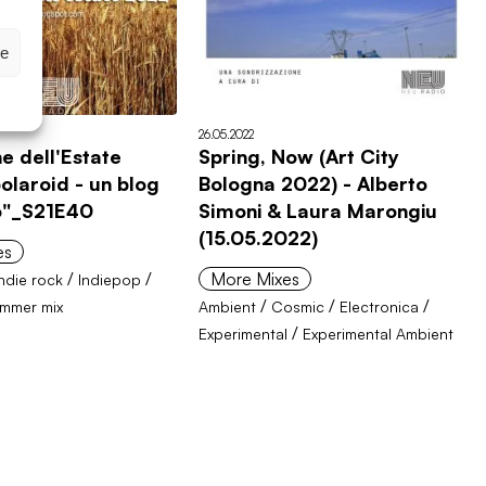
ze
26.05.2022
ne dell'Estate
Spring, Now (Art City
olaroid - un blog
Bologna 2022) - Alberto
io"_S21E40
Simoni & Laura Marongiu
(15.05.2022)
es
/
/
More Mixes
Indie rock
Indiepop
/
/
/
mmer mix
Ambient
Cosmic
Electronica
/
Experimental
Experimental Ambient