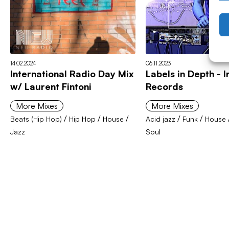
14.02.2024
06.11.2023
International Radio Day Mix
Labels in Depth - 
w/ Laurent Fintoni
Records
More Mixes
More Mixes
/
/
/
/
/
Beats (Hip Hop)
Hip Hop
House
Acid jazz
Funk
House
Jazz
Soul