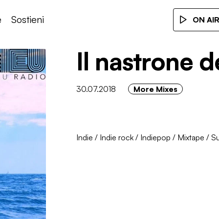
e
Sostieni
ON AI
Il nastrone d
30.07.2018
More Mixes
Indie
/
Indie rock
/
Indiepop
/
Mixtape
/
S