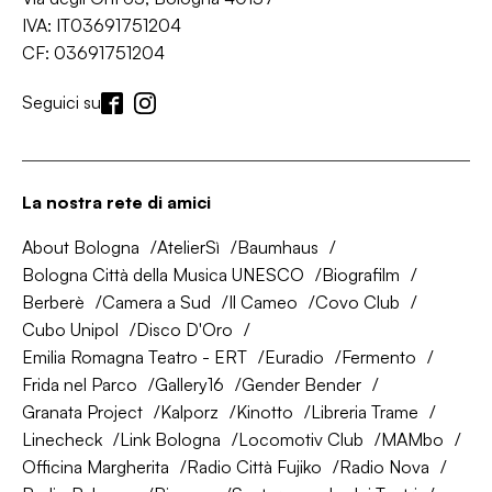
IVA: IT03691751204
CF: 03691751204
Seguici su
La nostra rete di amici
About Bologna
AtelierSì
Baumhaus
Bologna Città della Musica UNESCO
Biografilm
Berberè
Camera a Sud
Il Cameo
Covo Club
Cubo Unipol
Disco D'Oro
Emilia Romagna Teatro - ERT
Euradio
Fermento
Frida nel Parco
Gallery16
Gender Bender
Granata Project
Kalporz
Kinotto
Libreria Trame
Linecheck
Link Bologna
Locomotiv Club
MAMbo
Officina Margherita
Radio Città Fujiko
Radio Nova