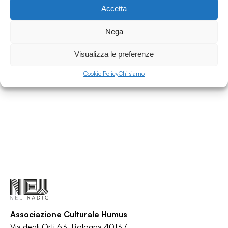
Accetta
29.11.2022
Nega
Il garage ermetico - Stagione 3 Puntata 6
con Sualzo
Visualizza le preferenze
Il Garage Ermetico
Cookie Policy
Chi siamo
/
/
/
/
Comic Books
Comics
Fumetti
Graphic novel
Intervista
Associazione Culturale Humus
Via degli Orti 63, Bologna 40137