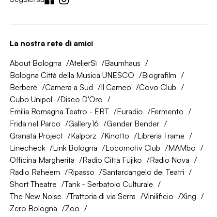
La nostra rete di amici
About Bologna
AtelierSì
Baumhaus
Bologna Città della Musica UNESCO
Biografilm
Berberè
Camera a Sud
Il Cameo
Covo Club
Cubo Unipol
Disco D'Oro
Emilia Romagna Teatro - ERT
Euradio
Fermento
Frida nel Parco
Gallery16
Gender Bender
Granata Project
Kalporz
Kinotto
Libreria Trame
Linecheck
Link Bologna
Locomotiv Club
MAMbo
Officina Margherita
Radio Città Fujiko
Radio Nova
Radio Raheem
Ripasso
Santarcangelo dei Teatri
Short Theatre
Tank - Serbatoio Culturale
The New Noise
Trattoria di via Serra
Vinilificio
Xing
Zero Bologna
Zoo