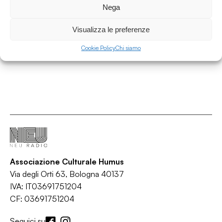
Nega
Radio Med
/
/
/
Giornale radio
Gr
Informazione
Mediterranea Saving
Visualizza le preferenze
/
Humans
Solidarietà
Cookie Policy
Chi siamo
Associazione Culturale Humus
Via degli Orti 63, Bologna 40137
IVA: IT03691751204
CF: 03691751204
Seguici su