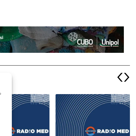
‹
›
o