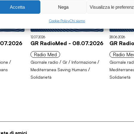
Accetta
Nega
Visualizza le preferen
Cookie Policy
Chi siamo
12.07.2026
28.06.2026
.07.2026
GR RadioMed - 08.07.2026
GR Radio
Radio Med
Radio Me
/
/
/
/
ione
Giornale radio
Gr
Informazione
Giornale rad
/
mans
Mediterranea Saving Humans
Mediterrane
Solidarietà
Solidarietà
rete di amici