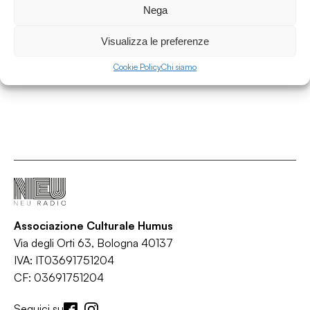
Ghost Tropic
Nega
/
/
/
/
Ambient
Electronica
Folk
Grime
World
Visualizza le preferenze
Cookie Policy
Chi siamo
Associazione Culturale Humus
Via degli Orti 63, Bologna 40137
IVA: IT03691751204
CF: 03691751204
Seguici su