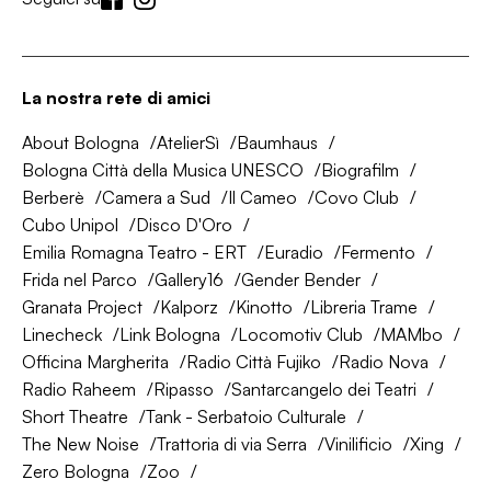
La nostra rete di amici
About Bologna
AtelierSì
Baumhaus
Bologna Città della Musica UNESCO
Biografilm
Berberè
Camera a Sud
Il Cameo
Covo Club
Cubo Unipol
Disco D'Oro
Emilia Romagna Teatro - ERT
Euradio
Fermento
Frida nel Parco
Gallery16
Gender Bender
Granata Project
Kalporz
Kinotto
Libreria Trame
Linecheck
Link Bologna
Locomotiv Club
MAMbo
Officina Margherita
Radio Città Fujiko
Radio Nova
Radio Raheem
Ripasso
Santarcangelo dei Teatri
Short Theatre
Tank - Serbatoio Culturale
The New Noise
Trattoria di via Serra
Vinilificio
Xing
Zero Bologna
Zoo