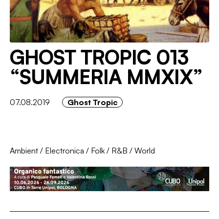
GHOST TROPIC 013
“SUMMERIA MMXIX”
07.08.2019
Ghost Tropic
Ambient
/
Electronica
/
Folk
/
R&B
/
World