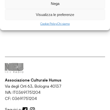
Gfluid
Nega
/
/
/
/
Electro Pop
Electronica
Funk
Jazz
R&B
Visualizza le preferenze
Cookie Policy
Chi siamo
Associazione Culturale Humus
Via degli Orti 63, Bologna 40137
IVA: IT03691751204
CF: 03691751204
Seguici su