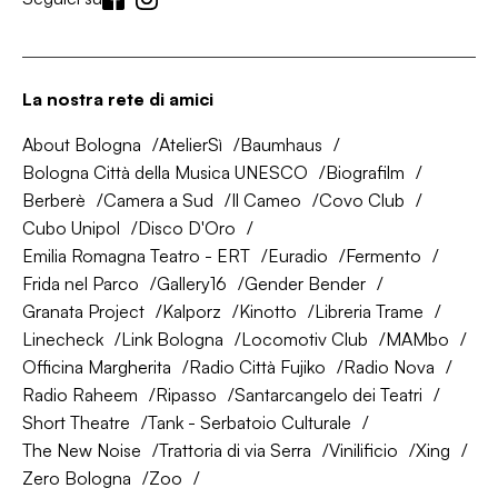
La nostra rete di amici
About Bologna
AtelierSì
Baumhaus
Bologna Città della Musica UNESCO
Biografilm
Berberè
Camera a Sud
Il Cameo
Covo Club
Cubo Unipol
Disco D'Oro
Emilia Romagna Teatro - ERT
Euradio
Fermento
Frida nel Parco
Gallery16
Gender Bender
Granata Project
Kalporz
Kinotto
Libreria Trame
Linecheck
Link Bologna
Locomotiv Club
MAMbo
Officina Margherita
Radio Città Fujiko
Radio Nova
Radio Raheem
Ripasso
Santarcangelo dei Teatri
Short Theatre
Tank - Serbatoio Culturale
The New Noise
Trattoria di via Serra
Vinilificio
Xing
Zero Bologna
Zoo