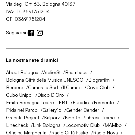
Via degli Orti 63, Bologna 40137
IVA: IT03691751204
CF: 03691751204
Seguici su
La nostra rete di amici
About Bologna
AtelierSì
Baumhaus
Bologna Città della Musica UNESCO
Biografilm
Berberè
Camera a Sud
Il Cameo
Covo Club
Cubo Unipol
Disco D'Oro
Emilia Romagna Teatro - ERT
Euradio
Fermento
Frida nel Parco
Gallery16
Gender Bender
Granata Project
Kalporz
Kinotto
Libreria Trame
Linecheck
Link Bologna
Locomotiv Club
MAMbo
Officina Margherita
Radio Città Fujiko
Radio Nova