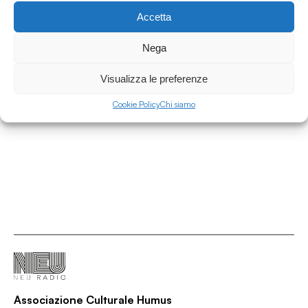
Accetta
23.09.2019
Nega
Folk Bottom Presents: Echoes From the deep
north vol.1
Visualizza le preferenze
Folk Bottom presents
Cookie Policy
Chi siamo
/
/
/
/
Ambient
ECM
Ethereal
Neo-folk
Scandinavian folk
Associazione Culturale Humus