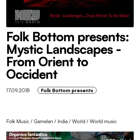
Folk Bottom presents:
Mystic Landscapes -
From Orient to
Occident
17.09.2018
Folk Bottom presents
Folk Music
/
Gamelan
/
India
/
World
/
World music