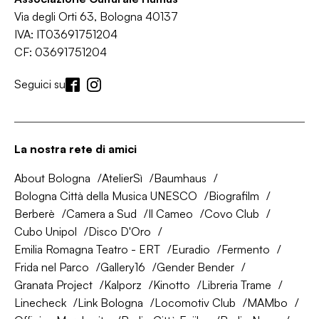
Via degli Orti 63, Bologna 40137
IVA: IT03691751204
CF: 03691751204
Seguici su
La nostra rete di amici
About Bologna
AtelierSì
Baumhaus
Bologna Città della Musica UNESCO
Biografilm
Berberè
Camera a Sud
Il Cameo
Covo Club
Cubo Unipol
Disco D'Oro
Emilia Romagna Teatro - ERT
Euradio
Fermento
Frida nel Parco
Gallery16
Gender Bender
Granata Project
Kalporz
Kinotto
Libreria Trame
Linecheck
Link Bologna
Locomotiv Club
MAMbo