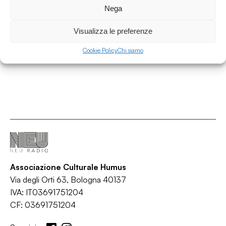
Nega
Il disco del mese di Disco d'Oro
/
/
/
/
Visualizza le preferenze
Alternative rock
Ethno
News
Record store day
Rock
Cookie Policy
Chi siamo
Associazione Culturale Humus
Via degli Orti 63, Bologna 40137
IVA: IT03691751204
CF: 03691751204