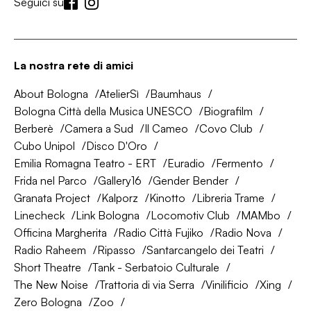
Seguici su
La nostra rete di amici
About Bologna
AtelierSì
Baumhaus
Bologna Città della Musica UNESCO
Biografilm
Berberè
Camera a Sud
Il Cameo
Covo Club
Cubo Unipol
Disco D'Oro
Emilia Romagna Teatro - ERT
Euradio
Fermento
Frida nel Parco
Gallery16
Gender Bender
Granata Project
Kalporz
Kinotto
Libreria Trame
Linecheck
Link Bologna
Locomotiv Club
MAMbo
Officina Margherita
Radio Città Fujiko
Radio Nova
Radio Raheem
Ripasso
Santarcangelo dei Teatri
Short Theatre
Tank - Serbatoio Culturale
The New Noise
Trattoria di via Serra
Vinilificio
Xing
Zero Bologna
Zoo