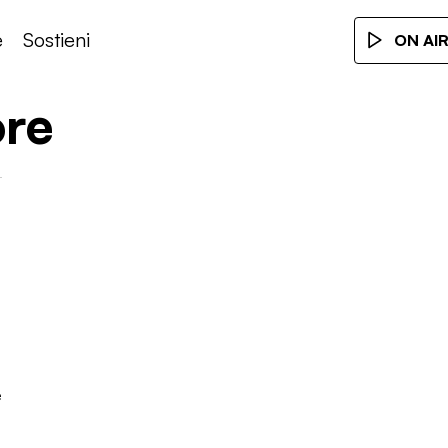
e
Sostieni
ON AI
ore
e