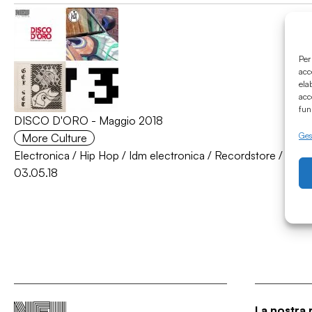
Per
acc
ela
acc
fun
DISCO D'ORO - Maggio 2018
Gest
More Culture
Electronica
/
Hip Hop
/
Idm electronica
/
Recordstore
/
Wav
03.05.18
La nostra 