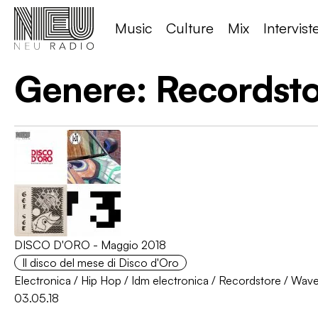
Music
Culture
Mix
Intervist
Genere:
Recordst
DISCO D'ORO - Maggio 2018
Il disco del mese di Disco d'Oro
Electronica
/
Hip Hop
/
Idm electronica
/
Recordstore
/
Wav
03.05.18