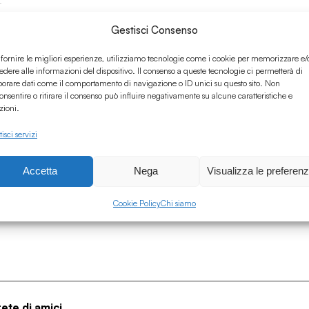
Gestisci Consenso
 fornire le migliori esperienze, utilizziamo tecnologie come i cookie per memorizzare e/
edere alle informazioni del dispositivo. Il consenso a queste tecnologie ci permetterà di
borare dati come il comportamento di navigazione o ID unici su questo sito. Non
onsentire o ritirare il consenso può influire negativamente su alcune caratteristiche e
zioni.
isci servizi
e
Accetta
Nega
Visualizza le preferen
Cookie Policy
Chi siamo
rete di amici