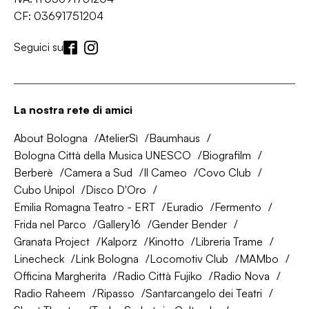
CF: 03691751204
Seguici su
La nostra rete di amici
About Bologna
AtelierSì
Baumhaus
Bologna Città della Musica UNESCO
Biografilm
Berberè
Camera a Sud
Il Cameo
Covo Club
Cubo Unipol
Disco D'Oro
Emilia Romagna Teatro - ERT
Euradio
Fermento
Frida nel Parco
Gallery16
Gender Bender
Granata Project
Kalporz
Kinotto
Libreria Trame
Linecheck
Link Bologna
Locomotiv Club
MAMbo
Officina Margherita
Radio Città Fujiko
Radio Nova
Radio Raheem
Ripasso
Santarcangelo dei Teatri