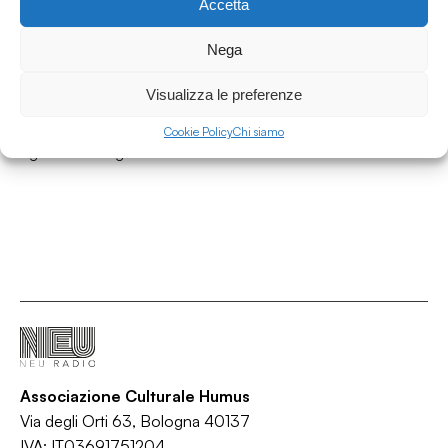
Accetta
19.06.2026
Dall'alba al tramonto weekend w/ Alice
Nega
Guastadini - Da venerdì 19 a domenica 21
giugno 2026
Visualizza le preferenze
Dall'alba al tramonto
Cookie Policy
Chi siamo
/
/
/
/
Agenda
Bologna
Cultura
Eventi
Weekend
Associazione Culturale Humus
Via degli Orti 63, Bologna 40137
IVA: IT03691751204