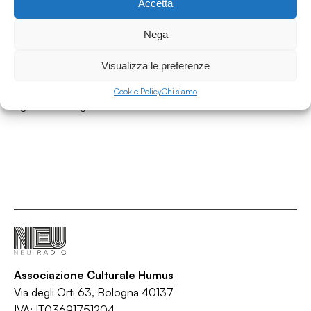
Accetta
19.06.2026
Dall'alba al tramonto weekend w/ Alice
Nega
Guastadini - Da venerdì 19 a domenica 21
giugno 2026
Visualizza le preferenze
Dall'alba al tramonto
Cookie Policy
Chi siamo
/
/
/
/
Agenda
Bologna
Cultura
Eventi
Weekend
Associazione Culturale Humus
Via degli Orti 63, Bologna 40137
IVA: IT03691751204