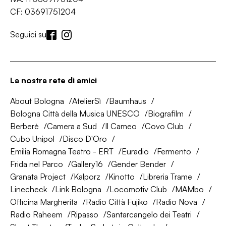
CF: 03691751204
Seguici su
La nostra rete di amici
About Bologna
AtelierSì
Baumhaus
Bologna Città della Musica UNESCO
Biografilm
Berberè
Camera a Sud
Il Cameo
Covo Club
Cubo Unipol
Disco D'Oro
Emilia Romagna Teatro - ERT
Euradio
Fermento
Frida nel Parco
Gallery16
Gender Bender
Granata Project
Kalporz
Kinotto
Libreria Trame
Linecheck
Link Bologna
Locomotiv Club
MAMbo
Officina Margherita
Radio Città Fujiko
Radio Nova
Radio Raheem
Ripasso
Santarcangelo dei Teatri