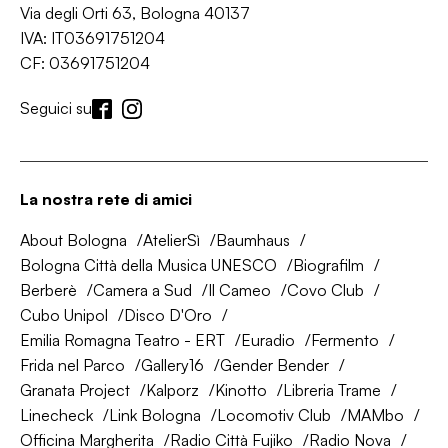
Via degli Orti 63, Bologna 40137
IVA: IT03691751204
CF: 03691751204
Seguici su
La nostra rete di amici
About Bologna
AtelierSì
Baumhaus
Bologna Città della Musica UNESCO
Biografilm
Berberè
Camera a Sud
Il Cameo
Covo Club
Cubo Unipol
Disco D'Oro
Emilia Romagna Teatro - ERT
Euradio
Fermento
Frida nel Parco
Gallery16
Gender Bender
Granata Project
Kalporz
Kinotto
Libreria Trame
Linecheck
Link Bologna
Locomotiv Club
MAMbo
Officina Margherita
Radio Città Fujiko
Radio Nova