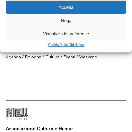
Accetta
19.06.2026
Nega
Dall'alba al tramonto weekend w/ Alice
Guastadini - Da venerdì 19 a domenica 21
Visualizza le preferenze
giugno 2026
Cookie Policy
Chi siamo
Dall'alba al tramonto
/
/
/
/
Agenda
Bologna
Cultura
Eventi
Weekend
Associazione Culturale Humus