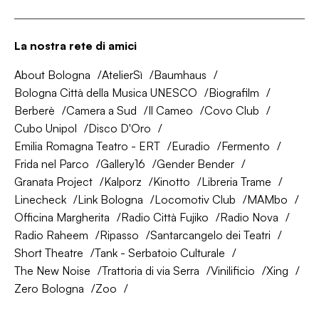
La nostra rete di amici
About Bologna
AtelierSì
Baumhaus
Bologna Città della Musica UNESCO
Biografilm
Berberè
Camera a Sud
Il Cameo
Covo Club
Cubo Unipol
Disco D'Oro
Emilia Romagna Teatro - ERT
Euradio
Fermento
Frida nel Parco
Gallery16
Gender Bender
Granata Project
Kalporz
Kinotto
Libreria Trame
Linecheck
Link Bologna
Locomotiv Club
MAMbo
Officina Margherita
Radio Città Fujiko
Radio Nova
Radio Raheem
Ripasso
Santarcangelo dei Teatri
Short Theatre
Tank - Serbatoio Culturale
The New Noise
Trattoria di via Serra
Vinilificio
Xing
Zero Bologna
Zoo