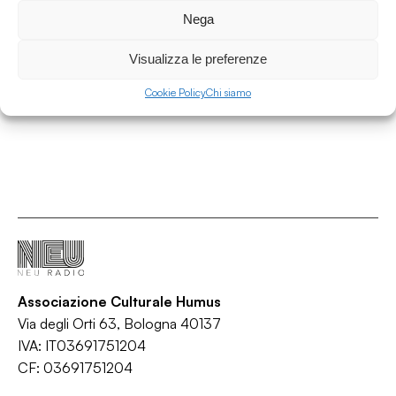
Almost Black - E03S06 w/ Hancy & Mayo
Nega
Almost Black
Visualizza le preferenze
/
House
Soul
Cookie Policy
Chi siamo
Associazione Culturale Humus
Via degli Orti 63, Bologna 40137
IVA: IT03691751204
CF: 03691751204