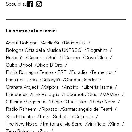
Seguici su
La nostra rete di amici
About Bologna
AtelierSì
Baumhaus
Bologna Città della Musica UNESCO
Biografilm
Berberè
Camera a Sud
Il Cameo
Covo Club
Cubo Unipol
Disco D'Oro
Emilia Romagna Teatro - ERT
Euradio
Fermento
Frida nel Parco
Gallery16
Gender Bender
Granata Project
Kalporz
Kinotto
Libreria Trame
Linecheck
Link Bologna
Locomotiv Club
MAMbo
Officina Margherita
Radio Città Fujiko
Radio Nova
Radio Raheem
Ripasso
Santarcangelo dei Teatri
Short Theatre
Tank - Serbatoio Culturale
The New Noise
Trattoria di via Serra
Vinilificio
Xing
Zero Bologna
Zoo