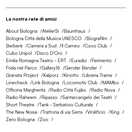
La nostra rete di amici
About Bologna
AtelierSì
Baumhaus
Bologna Città della Musica UNESCO
Biografilm
Berberè
Camera a Sud
Il Cameo
Covo Club
Cubo Unipol
Disco D'Oro
Emilia Romagna Teatro - ERT
Euradio
Fermento
Frida nel Parco
Gallery16
Gender Bender
Granata Project
Kalporz
Kinotto
Libreria Trame
Linecheck
Link Bologna
Locomotiv Club
MAMbo
Officina Margherita
Radio Città Fujiko
Radio Nova
Radio Raheem
Ripasso
Santarcangelo dei Teatri
Short Theatre
Tank - Serbatoio Culturale
The New Noise
Trattoria di via Serra
Vinilificio
Xing
Zero Bologna
Zoo