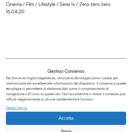
Cinema
/
Film
/
Lifestyle
/
Serie tv
/
Zero zero zero
16.04.20
Gestisci Consenso
Per fornire le migliori esperienze, utilizziamo tecnologie come i cookie per
memorizzare e/o accedere alle informazioni del dispositivo. Il consenso a queste
Associazione Culturale Humus
tecnologie ci permetterà di elaborare dati come il comportamento di
Via degli Orti 63, Bologna 40137
navigazione o ID unici su questo sito. Non acconsentire o ritirare il consenso può
influire negativamente su alcune caratteristiche e funzioni.
IVA: IT03691751204
Gestisci servizi
CF: 03691751204
Accetta
Seguici su
Nega