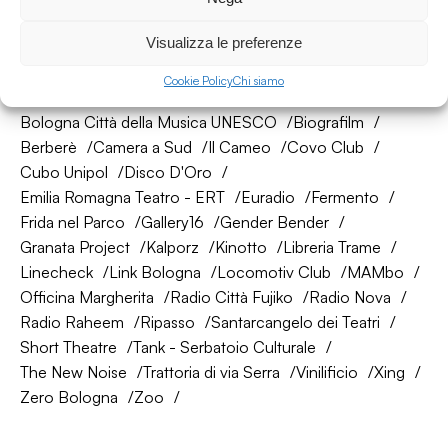
Visualizza le preferenze
La nostra rete di amici
Cookie Policy
Chi siamo
About Bologna
AtelierSì
Baumhaus
Bologna Città della Musica UNESCO
Biografilm
Berberè
Camera a Sud
Il Cameo
Covo Club
Cubo Unipol
Disco D'Oro
Emilia Romagna Teatro - ERT
Euradio
Fermento
Frida nel Parco
Gallery16
Gender Bender
Granata Project
Kalporz
Kinotto
Libreria Trame
Linecheck
Link Bologna
Locomotiv Club
MAMbo
Officina Margherita
Radio Città Fujiko
Radio Nova
Radio Raheem
Ripasso
Santarcangelo dei Teatri
Short Theatre
Tank - Serbatoio Culturale
The New Noise
Trattoria di via Serra
Vinilificio
Xing
Zero Bologna
Zoo