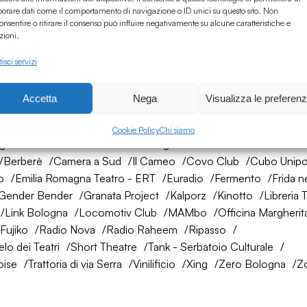
borare dati come il comportamento di navigazione o ID unici su questo sito. Non
onsentire o ritirare il consenso può influire negativamente su alcune caratteristiche e
zioni.
isci servizi
Accetta
Nega
Visualizza le preferen
rete di amici
Cookie Policy
Chi siamo
ogna
AtelierSì
Baumhaus
Bologna Città della Musica UNES
Berberè
Camera a Sud
Il Cameo
Covo Club
Cubo Unipo
o
Emilia Romagna Teatro - ERT
Euradio
Fermento
Frida n
Gender Bender
Granata Project
Kalporz
Kinotto
Libreria 
Link Bologna
Locomotiv Club
MAMbo
Officina Margherit
Fujiko
Radio Nova
Radio Raheem
Ripasso
lo dei Teatri
Short Theatre
Tank - Serbatoio Culturale
oise
Trattoria di via Serra
Vinilificio
Xing
Zero Bologna
Z