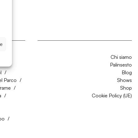
ze
Chi siamo
CO
Palinsesto
l
Blog
el Parco
Shows
Trame
Shop
a
Cookie Policy (UE)
oo