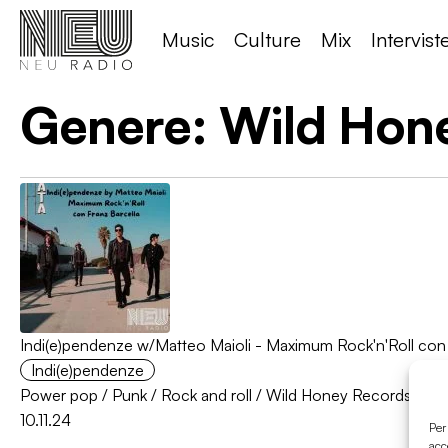
Music
Culture
Mix
Intervist
Genere:
Wild Hon
Indi(e)pendenze w/Matteo Maioli - Maximum Rock'n'Roll con
Indi(e)pendenze
Power pop
/
Punk
/
Rock and roll
/
Wild Honey Records
10.11.24
Per
acc