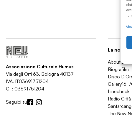
ela
acc
fun
Gest
La nostra 
About Bol
Associazione Culturale Humus
Biografilm
Via degli Orti 63, Bologna 40137
Disco D'Or
IVA: IT03691751204
Gallery16
CF: 03691751204
Linecheck
Radio Città 
Seguici su
Santarcange
The New N