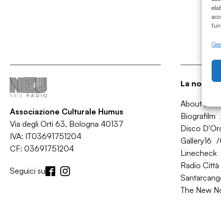
ela
acc
fun
Gest
La nostra 
About Bol
Associazione Culturale Humus
Biografilm
Via degli Orti 63, Bologna 40137
Disco D'Or
IVA: IT03691751204
Gallery16
CF: 03691751204
Linecheck
Radio Città 
Seguici su
Santarcange
The New N