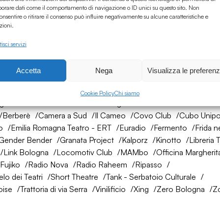
borare dati come il comportamento di navigazione o ID unici su questo sito. Non
onsentire o ritirare il consenso può influire negativamente su alcune caratteristiche e
zioni.
isci servizi
Accetta
Nega
Visualizza le preferen
rete di amici
Cookie Policy
Chi siamo
ogna
AtelierSì
Baumhaus
Bologna Città della Musica UNES
Berberè
Camera a Sud
Il Cameo
Covo Club
Cubo Unipo
o
Emilia Romagna Teatro - ERT
Euradio
Fermento
Frida n
Gender Bender
Granata Project
Kalporz
Kinotto
Libreria 
Link Bologna
Locomotiv Club
MAMbo
Officina Margherit
Fujiko
Radio Nova
Radio Raheem
Ripasso
lo dei Teatri
Short Theatre
Tank - Serbatoio Culturale
oise
Trattoria di via Serra
Vinilificio
Xing
Zero Bologna
Z