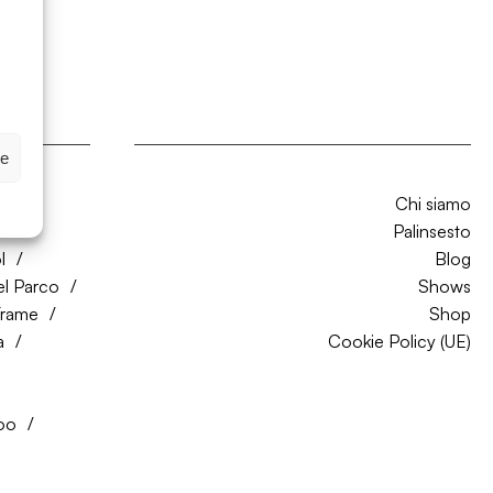
ze
Chi siamo
CO
Palinsesto
l
Blog
el Parco
Shows
Trame
Shop
a
Cookie Policy (UE)
oo