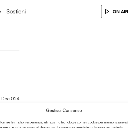
e
Sostieni
ON AI
8 Dec 024
Gestisci Consenso
 fornire le migliori esperienze, utilizziamo tecnologie come i cookie per memorizzare e/
edere alle informazioni del dispositivo. Il consenso a queste tecnologie ci permetterà di