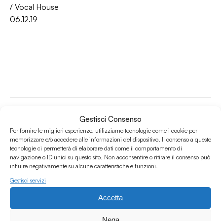
/
Vocal House
06.12.19
Gestisci Consenso
Per fornire le migliori esperienze, utilizziamo tecnologie come i cookie per
memorizzare e/o accedere alle informazioni del dispositivo. Il consenso a queste
Associazione Culturale Humus
tecnologie ci permetterà di elaborare dati come il comportamento di
Via degli Orti 63, Bologna 40137
navigazione o ID unici su questo sito. Non acconsentire o ritirare il consenso può
influire negativamente su alcune caratteristiche e funzioni.
IVA: IT03691751204
Gestisci servizi
CF: 03691751204
Accetta
Seguici su
Nega