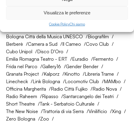
Visualizza le preferenze
La nostra rete di amici
Cookie Policy
Chi siamo
About Bologna
AtelierSì
Baumhaus
Bologna Città della Musica UNESCO
Biografilm
Berberè
Camera a Sud
Il Cameo
Covo Club
Cubo Unipol
Disco D'Oro
Emilia Romagna Teatro - ERT
Euradio
Fermento
Frida nel Parco
Gallery16
Gender Bender
Granata Project
Kalporz
Kinotto
Libreria Trame
Linecheck
Link Bologna
Locomotiv Club
MAMbo
Officina Margherita
Radio Città Fujiko
Radio Nova
Radio Raheem
Ripasso
Santarcangelo dei Teatri
Short Theatre
Tank - Serbatoio Culturale
The New Noise
Trattoria di via Serra
Vinilificio
Xing
Zero Bologna
Zoo