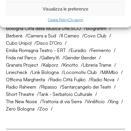
La nostra rete di amici
Visualizza le preferenze
Cookie Policy
Chi siamo
About Bologna
AtelierSì
Baumhaus
Bologna Città della Musica UNESCO
Biografilm
Berberè
Camera a Sud
Il Cameo
Covo Club
Cubo Unipol
Disco D'Oro
Emilia Romagna Teatro - ERT
Euradio
Fermento
Frida nel Parco
Gallery16
Gender Bender
Granata Project
Kalporz
Kinotto
Libreria Trame
Linecheck
Link Bologna
Locomotiv Club
MAMbo
Officina Margherita
Radio Città Fujiko
Radio Nova
Radio Raheem
Ripasso
Santarcangelo dei Teatri
Short Theatre
Tank - Serbatoio Culturale
The New Noise
Trattoria di via Serra
Vinilificio
Xing
Zero Bologna
Zoo