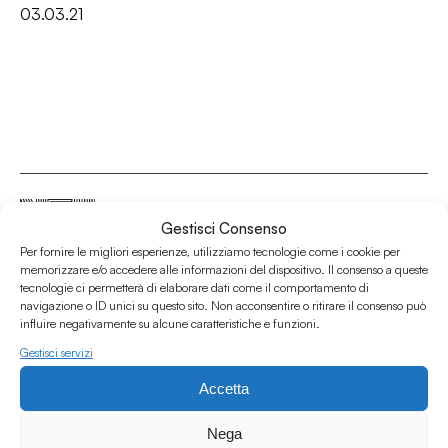
03.03.21
Gestisci Consenso
Per fornire le migliori esperienze, utilizziamo tecnologie come i cookie per
Associazione Culturale Humus
memorizzare e/o accedere alle informazioni del dispositivo. Il consenso a queste
tecnologie ci permetterà di elaborare dati come il comportamento di
Via degli Orti 63, Bologna 40137
navigazione o ID unici su questo sito. Non acconsentire o ritirare il consenso può
IVA: IT03691751204
influire negativamente su alcune caratteristiche e funzioni.
CF: 03691751204
Gestisci servizi
Seguici su
Accetta
Nega