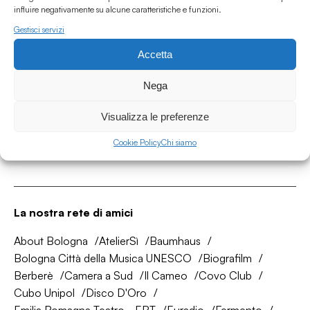
influire negativamente su alcune caratteristiche e funzioni.
Gestisci servizi
Accetta
Associazione Culturale Humus
Via degli Orti 63, Bologna 40137
Nega
IVA: IT03691751204
Visualizza le preferenze
CF: 03691751204
Cookie Policy
Chi siamo
Seguici su
La nostra rete di amici
About Bologna
AtelierSì
Baumhaus
Bologna Città della Musica UNESCO
Biografilm
Berberè
Camera a Sud
Il Cameo
Covo Club
Cubo Unipol
Disco D'Oro