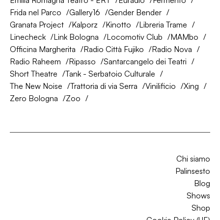
Emilia Romagna Teatro - ERT
Euradio
Fermento
Frida nel Parco
Gallery16
Gender Bender
Granata Project
Kalporz
Kinotto
Libreria Trame
Linecheck
Link Bologna
Locomotiv Club
MAMbo
Officina Margherita
Radio Città Fujiko
Radio Nova
Radio Raheem
Ripasso
Santarcangelo dei Teatri
Short Theatre
Tank - Serbatoio Culturale
The New Noise
Trattoria di via Serra
Vinilificio
Xing
Zero Bologna
Zoo
Chi siamo
Palinsesto
Blog
Shows
Shop