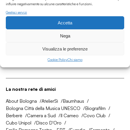
influire negativamente su alcune caratteristiche e funzioni.
Gestisci servizi
Accetta
Associazione Culturale Humus
Via degli Orti 63, Bologna 40137
Nega
IVA: IT03691751204
Visualizza le preferenze
CF: 03691751204
Cookie Policy
Chi siamo
Seguici su
La nostra rete di amici
About Bologna
AtelierSì
Baumhaus
Bologna Città della Musica UNESCO
Biografilm
Berberè
Camera a Sud
Il Cameo
Covo Club
Cubo Unipol
Disco D'Oro