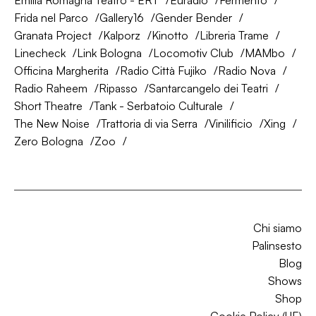
Emilia Romagna Teatro - ERT
Euradio
Fermento
Frida nel Parco
Gallery16
Gender Bender
Granata Project
Kalporz
Kinotto
Libreria Trame
Linecheck
Link Bologna
Locomotiv Club
MAMbo
Officina Margherita
Radio Città Fujiko
Radio Nova
Radio Raheem
Ripasso
Santarcangelo dei Teatri
Short Theatre
Tank - Serbatoio Culturale
The New Noise
Trattoria di via Serra
Vinilificio
Xing
Zero Bologna
Zoo
Chi siamo
Palinsesto
Blog
Shows
Shop