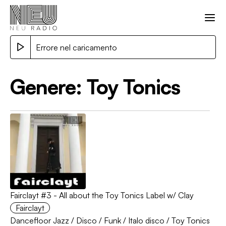
Errore nel caricamento
Genere:
Toy Tonics
Fairclayt #3 - All about the Toy Tonics Label w/ Clay
Fairclayt
Dancefloor Jazz
/
Disco
/
Funk
/
Italo disco
/
Toy Tonics