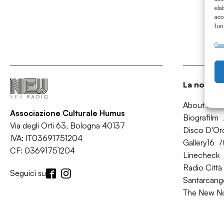
ela
acc
fun
Gest
La nostra 
About Bol
Associazione Culturale Humus
Biografilm
Via degli Orti 63, Bologna 40137
Disco D'Or
IVA: IT03691751204
Gallery16
CF: 03691751204
Linecheck
Radio Città 
Seguici su
Santarcange
The New N