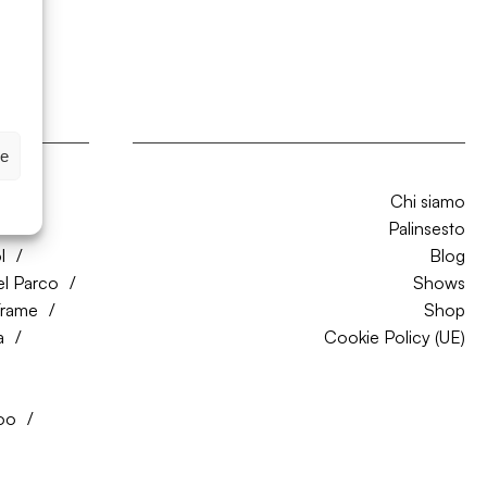
ze
Chi siamo
CO
Palinsesto
l
Blog
el Parco
Shows
Trame
Shop
a
Cookie Policy (UE)
oo