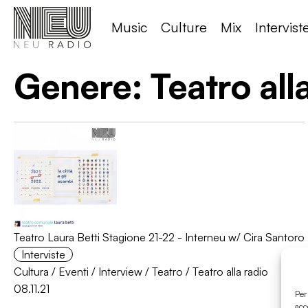
Music
Culture
Mix
Intervist
Genere:
Teatro all
Teatro Laura Betti Stagione 21-22 - Interneu w/ Cira Santoro
Interviste
Cultura
/
Eventi
/
Interview
/
Teatro
/
Teatro alla radio
08.11.21
Per
acc