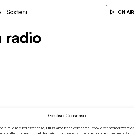
e
Sostieni
ON AI
a radio
Gestisci Consenso
 fornire le migliori esperienze, utilizziamo tecnologie come i cookie per memorizzare e/
edere alle informazioni del dispositivo. Il consenso a queste tecnologie ci permetterà di