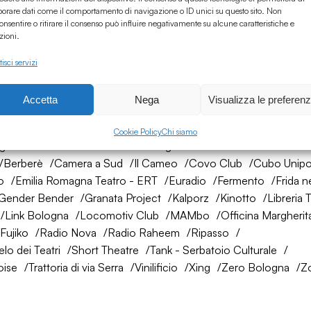
borare dati come il comportamento di navigazione o ID unici su questo sito. Non
onsentire o ritirare il consenso può influire negativamente su alcune caratteristiche e
zioni.
isci servizi
Accetta
Nega
Visualizza le preferen
rete di amici
Cookie Policy
Chi siamo
ogna
AtelierSì
Baumhaus
Bologna Città della Musica UNES
Berberè
Camera a Sud
Il Cameo
Covo Club
Cubo Unipo
o
Emilia Romagna Teatro - ERT
Euradio
Fermento
Frida n
Gender Bender
Granata Project
Kalporz
Kinotto
Libreria 
Link Bologna
Locomotiv Club
MAMbo
Officina Margherit
Fujiko
Radio Nova
Radio Raheem
Ripasso
lo dei Teatri
Short Theatre
Tank - Serbatoio Culturale
oise
Trattoria di via Serra
Vinilificio
Xing
Zero Bologna
Z