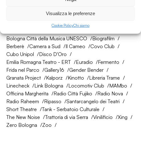
Visualizza le preferenze
La nostra rete di amici
Cookie Policy
Chi siamo
About Bologna
AtelierSì
Baumhaus
Bologna Città della Musica UNESCO
Biografilm
Berberè
Camera a Sud
Il Cameo
Covo Club
Cubo Unipol
Disco D'Oro
Emilia Romagna Teatro - ERT
Euradio
Fermento
Frida nel Parco
Gallery16
Gender Bender
Granata Project
Kalporz
Kinotto
Libreria Trame
Linecheck
Link Bologna
Locomotiv Club
MAMbo
Officina Margherita
Radio Città Fujiko
Radio Nova
Radio Raheem
Ripasso
Santarcangelo dei Teatri
Short Theatre
Tank - Serbatoio Culturale
The New Noise
Trattoria di via Serra
Vinilificio
Xing
Zero Bologna
Zoo