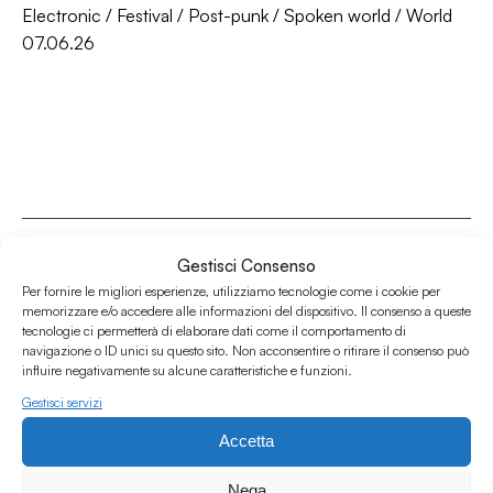
Electronic
/
Festival
/
Post-punk
/
Spoken world
/
World
07.06.26
Gestisci Consenso
Per fornire le migliori esperienze, utilizziamo tecnologie come i cookie per
memorizzare e/o accedere alle informazioni del dispositivo. Il consenso a queste
Associazione Culturale Humus
tecnologie ci permetterà di elaborare dati come il comportamento di
Via degli Orti 63, Bologna 40137
navigazione o ID unici su questo sito. Non acconsentire o ritirare il consenso può
influire negativamente su alcune caratteristiche e funzioni.
IVA: IT03691751204
Gestisci servizi
CF: 03691751204
Accetta
Seguici su
Nega