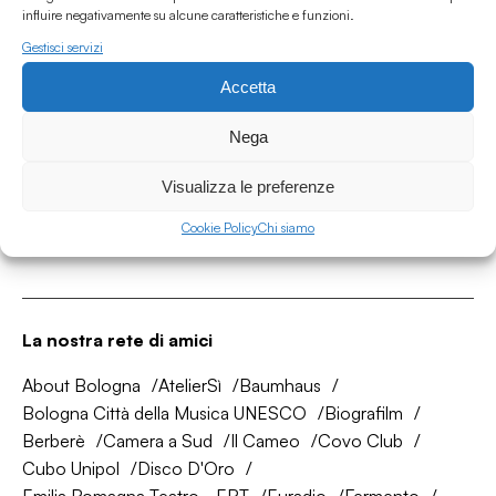
influire negativamente su alcune caratteristiche e funzioni.
Gestisci servizi
Accetta
Associazione Culturale Humus
Via degli Orti 63, Bologna 40137
Nega
IVA: IT03691751204
Visualizza le preferenze
CF: 03691751204
Cookie Policy
Chi siamo
Seguici su
La nostra rete di amici
About Bologna
AtelierSì
Baumhaus
Bologna Città della Musica UNESCO
Biografilm
Berberè
Camera a Sud
Il Cameo
Covo Club
Cubo Unipol
Disco D'Oro