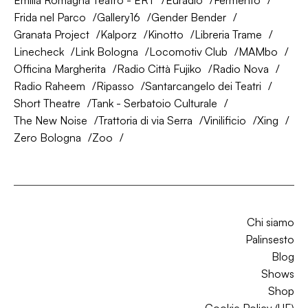
Emilia Romagna Teatro - ERT
Euradio
Fermento
Frida nel Parco
Gallery16
Gender Bender
Granata Project
Kalporz
Kinotto
Libreria Trame
Linecheck
Link Bologna
Locomotiv Club
MAMbo
Officina Margherita
Radio Città Fujiko
Radio Nova
Radio Raheem
Ripasso
Santarcangelo dei Teatri
Short Theatre
Tank - Serbatoio Culturale
The New Noise
Trattoria di via Serra
Vinilificio
Xing
Zero Bologna
Zoo
Chi siamo
Palinsesto
Blog
Shows
Shop