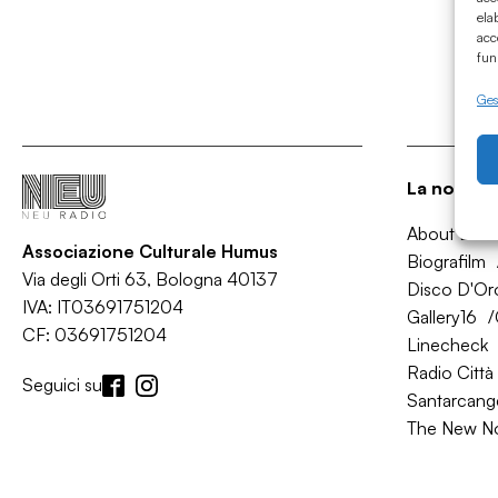
ela
acc
fun
Gest
La nostra 
About Bol
Associazione Culturale Humus
Biografilm
Via degli Orti 63, Bologna 40137
Disco D'Or
IVA: IT03691751204
Gallery16
CF: 03691751204
Linecheck
Radio Città 
Seguici su
Santarcange
The New N