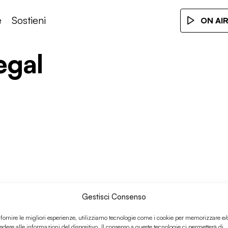
e
Sostieni
ON AI
egal
Gestisci Consenso
 fornire le migliori esperienze, utilizziamo tecnologie come i cookie per memorizzare e/
edere alle informazioni del dispositivo. Il consenso a queste tecnologie ci permetterà di