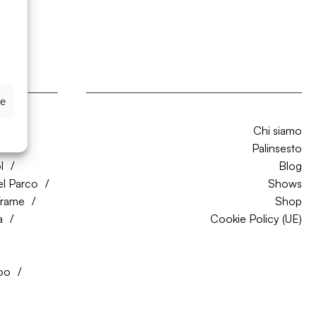
ze
Chi siamo
CO
Palinsesto
l
Blog
el Parco
Shows
Trame
Shop
a
Cookie Policy (UE)
oo