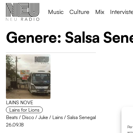
Music
Culture
Mix
Intervist
Genere:
Salsa Sen
LAINS NOVE
Lains for Lions
Beats
/
Disco
/
Juke
/
Lains
/
Salsa Senegal
26.09.18
Per
acc