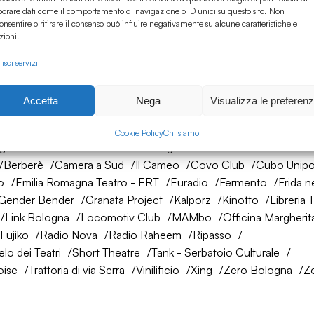
borare dati come il comportamento di navigazione o ID unici su questo sito. Non
onsentire o ritirare il consenso può influire negativamente su alcune caratteristiche e
zioni.
isci servizi
Accetta
Nega
Visualizza le preferen
rete di amici
Cookie Policy
Chi siamo
ogna
AtelierSì
Baumhaus
Bologna Città della Musica UNES
Berberè
Camera a Sud
Il Cameo
Covo Club
Cubo Unipo
o
Emilia Romagna Teatro - ERT
Euradio
Fermento
Frida n
Gender Bender
Granata Project
Kalporz
Kinotto
Libreria 
Link Bologna
Locomotiv Club
MAMbo
Officina Margherit
Fujiko
Radio Nova
Radio Raheem
Ripasso
lo dei Teatri
Short Theatre
Tank - Serbatoio Culturale
oise
Trattoria di via Serra
Vinilificio
Xing
Zero Bologna
Z