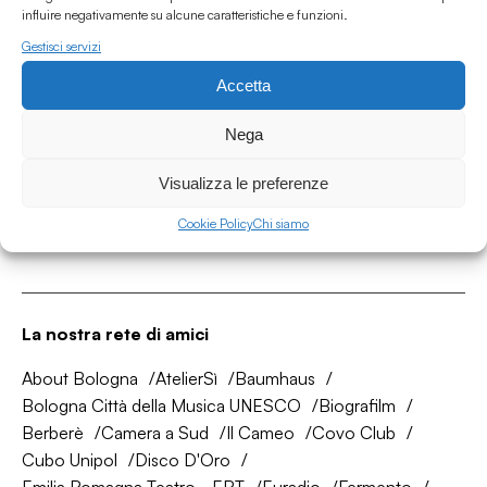
influire negativamente su alcune caratteristiche e funzioni.
Gestisci servizi
Accetta
Associazione Culturale Humus
Via degli Orti 63, Bologna 40137
Nega
IVA: IT03691751204
Visualizza le preferenze
CF: 03691751204
Cookie Policy
Chi siamo
Seguici su
La nostra rete di amici
About Bologna
AtelierSì
Baumhaus
Bologna Città della Musica UNESCO
Biografilm
Berberè
Camera a Sud
Il Cameo
Covo Club
Cubo Unipol
Disco D'Oro