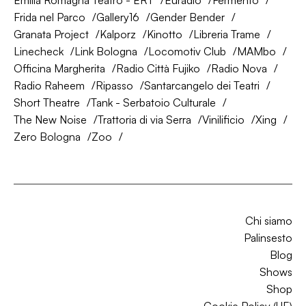
Emilia Romagna Teatro - ERT
Euradio
Fermento
Frida nel Parco
Gallery16
Gender Bender
Granata Project
Kalporz
Kinotto
Libreria Trame
Linecheck
Link Bologna
Locomotiv Club
MAMbo
Officina Margherita
Radio Città Fujiko
Radio Nova
Radio Raheem
Ripasso
Santarcangelo dei Teatri
Short Theatre
Tank - Serbatoio Culturale
The New Noise
Trattoria di via Serra
Vinilificio
Xing
Zero Bologna
Zoo
Chi siamo
Palinsesto
Blog
Shows
Shop