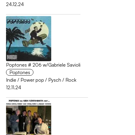
24.12.24
Poptones # 206 w/Gabriele Savioli
Poptones
Indie
/
Power pop
/
Pysch
/
Rock
12.11.24