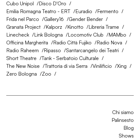
Cubo Unipol
Disco D'Oro
Emilia Romagna Teatro - ERT
Euradio
Fermento
Frida nel Parco
Gallery16
Gender Bender
Granata Project
Kalporz
Kinotto
Libreria Trame
Linecheck
Link Bologna
Locomotiv Club
MAMbo
Officina Margherita
Radio Città Fujiko
Radio Nova
Radio Raheem
Ripasso
Santarcangelo dei Teatri
Short Theatre
Tank - Serbatoio Culturale
The New Noise
Trattoria di via Serra
Vinilificio
Xing
Zero Bologna
Zoo
Chi siamo
Palinsesto
Blog
Shows