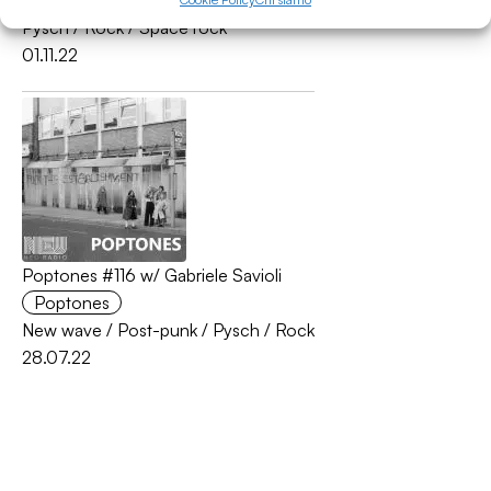
Poptones
Pysch
/
Rock
/
Space rock
01.11.22
Poptones #116 w/ Gabriele Savioli
Poptones
New wave
/
Post-punk
/
Pysch
/
Rock
28.07.22