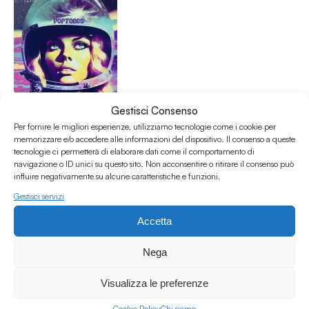
Poptones #141 w/ Gabriele
Gestisci Consenso
Poptones
Per fornire le migliori esperienze, utilizziamo tecnologie come i cookie per
Indie
/
Pysch
/
Rock
/
Soft rock
/
Soul
memorizzare e/o accedere alle informazioni del dispositivo. Il consenso a queste
tecnologie ci permetterà di elaborare dati come il comportamento di
21.03.23
navigazione o ID unici su questo sito. Non acconsentire o ritirare il consenso può
influire negativamente su alcune caratteristiche e funzioni.
Gestisci servizi
Accetta
Nega
Visualizza le preferenze
Poptones #122 w/ Gabriele Savioli
Cookie Policy
Chi siamo